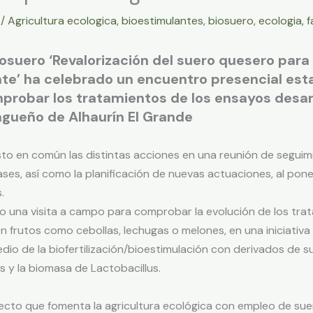
3
/
Agricultura ecologica
,
bioestimulantes
,
biosuero
,
ecologia
,
f
iosuero ‘Revalorización del suero quesero par
nte’ ha celebrado un encuentro presencial est
probar los tratamientos de los ensayos desarr
gueño de Alhaurín El Grande
o en común las distintas acciones en una reunión de seguimie
fases, así como la planificación de nuevas actuaciones, al po
.
una visita a campo para comprobar la evolución de los trat
 frutos como cebollas, lechugas o melones, en una iniciativa 
medio de la biofertilización/bioestimulación con derivados de 
s y la biomasa de Lactobacillus.
to que fomenta la agricultura ecológica con empleo de suer