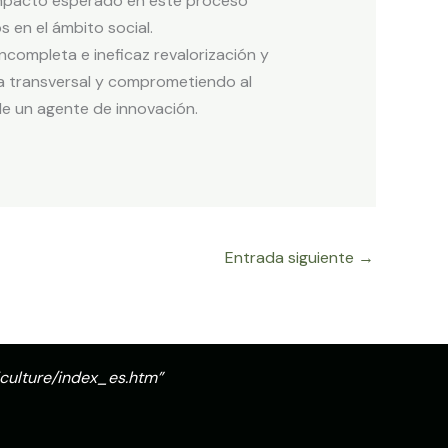
 impacto esperado en este proceso
s en el ámbito social.
ncompleta e ineficaz revalorización y
a transversal y comprometiendo al
 de un agente de innovación.
Entrada siguiente
→
iculture/index_es.htm
”