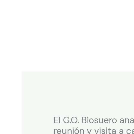
Ir
al
contenido
El G.O. Biosuero an
reunión y visita a