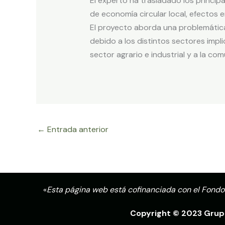
El experto ha trasladado los princi
de economía circular local, efectos e
El proyecto aborda una problemática 
debido a los distintos sectores imp
sector agrario e industrial y a la c
←
Entrada anterior
«
Esta página web está cofinanciada con el Fondo
Copyright © 2023 Grupo