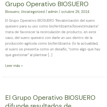
finales
Grupo Operativo BIOSUERO
del
Grupo
Biosuero
,
Uncategorized
/
admin
/
octubre 29, 2024
Operativo
El Grupo Operativo BIOSUERO ‘Revalorización del suero
BIOSUERO
quesero para su uso como biofertilizante/bioestimulante’
trata de favorecer la recirculación de producto, en este
caso, del suero quesero con darle un uso dentro de la
producción agrícola como biofertilizante. En la actualidad,
el suero se presenta como un desafío, “como algo que hay
que gestionar” al plantear […]
Leer más »
El
Grupo
El Grupo Operativo BIOSUERO
Operativo
BIOSUERO
difunde resultados de