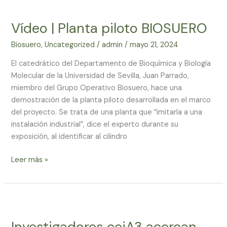
Vídeo
|
Vídeo | Planta piloto BIOSUERO
Planta
piloto
Biosuero
,
Uncategorized
/
admin
/
mayo 21, 2024
BIOSUERO
El catedrático del Departamento de Bioquímica y Biología
Molecular de la Universidad de Sevilla, Juan Parrado,
miembro del Grupo Operativo Biosuero, hace una
demostración de la planta piloto desarrollada en el marco
del proyecto. Se trata de una planta que “imitaría a una
instalación industrial”, dice el experto durante su
exposición, al identificar al cilindro
Leer más »
Investigadores
ceiA3
Investigadores ceiA3 acercan
acercan