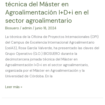
técnica del Máster en
BIOSUERO
en
Agroalimentación I+D+i en el
una
sector agroalimentario
jornada
técnica
Biosuero
/
admin
/
junio 18, 2024
del
La técnica de la Oficina de Proyectos Internacionales (OPI)
Máster
del Campus de Excelencia Internacional Agroalimentario
en
(ceiA3), Rosa García Valverde, ha presentado las claves del
Agroalimentación
Grupo Operativo (G.O.) BIOSUERO durante la
I+D+i
decimotercera jornada técnica del Máster en
en
Agroalimentación I+D+i en el sector agroalimentario,
el
organizada por el Máster en Agroalimentación y la
sector
Universidad de Córdoba. En la
agroalimentario
Leer más »