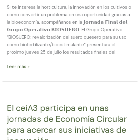
Si te interesa la horticultura, la innovación en los cultivos o
como convertir un problema en una oportunidad gracias a
la bioeconomía, acompáñanos en la 𝗝𝗼𝗿𝗻𝗮𝗱𝗮 𝗙𝗶𝗻𝗮𝗹 𝗱𝗲𝗹
𝗚𝗿𝘂𝗽𝗼 𝗢𝗽𝗲𝗿𝗮𝘁𝗶𝘃𝗼 𝗕𝗜𝗢𝗦𝗨𝗘𝗥𝗢. El Grupo Operativo
“BIOSUERO: revalorización del suero quesero para su uso
como biofertilizante/bioestimulante” presentara el
proximo jueves 25 de julio los resultados finales del
Leer más »
El
ceiA3
El ceiA3 participa en unas
participa
en
jornadas de Economía Circular
unas
para acercar sus iniciativas de
jornadas
de