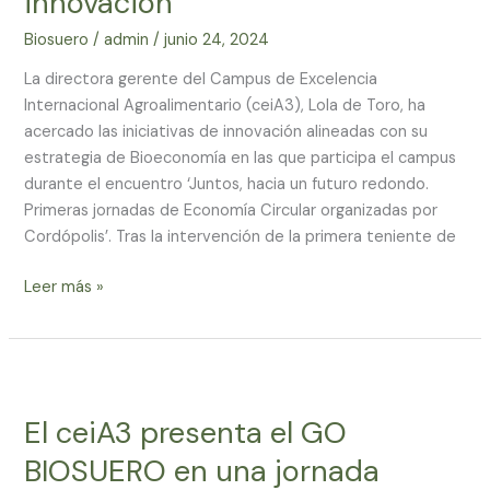
innovación
Economía
Biosuero
/
admin
/
junio 24, 2024
Circular
para
La directora gerente del Campus de Excelencia
acercar
Internacional Agroalimentario (ceiA3), Lola de Toro, ha
sus
acercado las iniciativas de innovación alineadas con su
iniciativas
estrategia de Bioeconomía en las que participa el campus
de
durante el encuentro ‘Juntos, hacia un futuro redondo.
innovación
Primeras jornadas de Economía Circular organizadas por
Cordópolis’. Tras la intervención de la primera teniente de
Leer más »
El
ceiA3
El ceiA3 presenta el GO
presenta
el
BIOSUERO en una jornada
GO