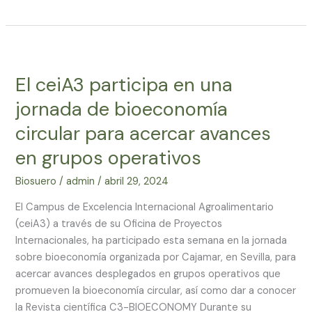
El
ceiA3
El ceiA3 participa en una
participa
en
jornada de bioeconomía
una
circular para acercar avances
jornada
de
en grupos operativos
bioeconomía
Biosuero
/
admin
/
abril 29, 2024
circular
para
El Campus de Excelencia Internacional Agroalimentario
acercar
(ceiA3) a través de su Oficina de Proyectos
avances
Internacionales, ha participado esta semana en la jornada
en
sobre bioeconomía organizada por Cajamar, en Sevilla, para
grupos
acercar avances desplegados en grupos operativos que
operativos
promueven la bioeconomía circular, así como dar a conocer
la Revista científica C3-BIOECONOMY Durante su