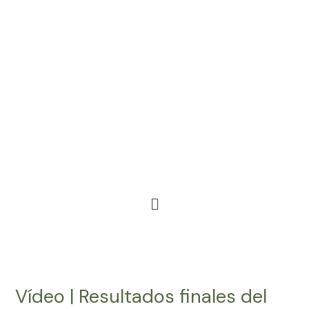
Ir
al
contenido
Menú
Vídeo
|
Vídeo | Resultados finales del
Resultados