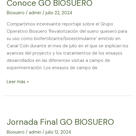
Conoce GO BIOSUERO
BIOSUERO
Biosuero
/
admin
/
julio 22, 2024
Compartimos interesante reportaje sobre el Grupo
Operativo Biosuero ‘Revalorización del suero quesero para
su uso como biofertilizante/bioestimulante’ emitido en
Canal Coín durante el mes de julio en el que se explican los
avances del proyecto y los tratamientos de los ensayos
desarrollados en las diferentes visitas a campo de
experimentación. Los ensayos de campo de
Leer más »
Jornada
Final
Jornada Final GO BIOSUERO
GO
BIOSUERO
Biosuero
/
admin
/
julio 12, 2024