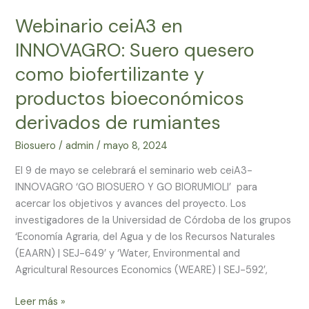
ceiA3
Webinario ceiA3 en
en
INNOVAGRO:
INNOVAGRO: Suero quesero
Suero
como biofertilizante y
quesero
como
productos bioeconómicos
biofertilizante
derivados de rumiantes
y
productos
Biosuero
/
admin
/
mayo 8, 2024
bioeconómicos
El 9 de mayo se celebrará el seminario web ceiA3-
derivados
INNOVAGRO ‘GO BIOSUERO Y GO BIORUMIOLI’ para
de
acercar los objetivos y avances del proyecto. Los
rumiantes
investigadores de la Universidad de Córdoba de los grupos
‘Economía Agraria, del Agua y de los Recursos Naturales
(EAARN) | SEJ-649’ y ‘Water, Environmental and
Agricultural Resources Economics (WEARE) | SEJ-592’,
Leer más »