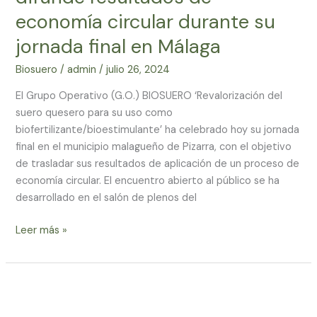
difunde
economía circular durante su
resultados
de
jornada final en Málaga
economía
Biosuero
/
admin
/
julio 26, 2024
circular
durante
El Grupo Operativo (G.O.) BIOSUERO ‘Revalorización del
su
suero quesero para su uso como
jornada
biofertilizante/bioestimulante’ ha celebrado hoy su jornada
final
final en el municipio malagueño de Pizarra, con el objetivo
en
de trasladar sus resultados de aplicación de un proceso de
Málaga
economía circular. El encuentro abierto al público se ha
desarrollado en el salón de plenos del
Leer más »
Conoce
GO