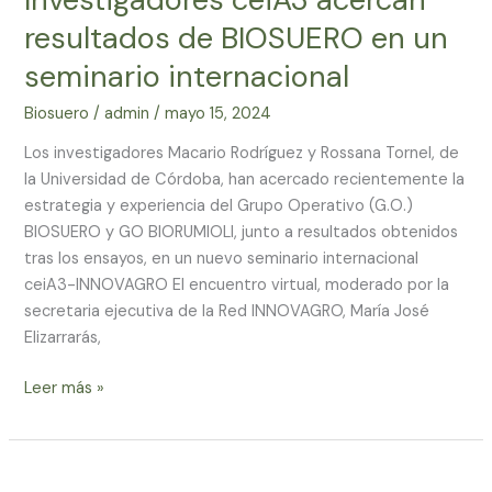
resultados
resultados de BIOSUERO en un
de
seminario internacional
BIOSUERO
en
Biosuero
/
admin
/
mayo 15, 2024
un
seminario
Los investigadores Macario Rodríguez y Rossana Tornel, de
internacional
la Universidad de Córdoba, han acercado recientemente la
estrategia y experiencia del Grupo Operativo (G.O.)
BIOSUERO y GO BIORUMIOLI, junto a resultados obtenidos
tras los ensayos, en un nuevo seminario internacional
ceiA3-INNOVAGRO El encuentro virtual, moderado por la
secretaria ejecutiva de la Red INNOVAGRO, María José
Elizarrarás,
Leer más »
Webinario