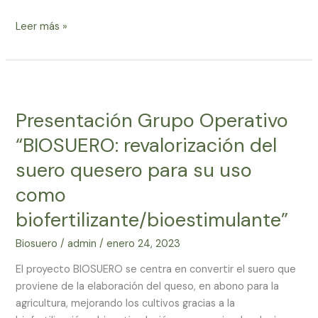
Leer más »
Presentación
Grupo
Presentación Grupo Operativo
Operativo
“BIOSUERO:
“BIOSUERO: revalorización del
revalorización
suero quesero para su uso
del
suero
como
quesero
biofertilizante/bioestimulante”
para
su
Biosuero
/
admin
/
enero 24, 2023
uso
El proyecto BIOSUERO se centra en convertir el suero que
como
proviene de la elaboración del queso, en abono para la
biofertilizante/bioestimulante”
agricultura, mejorando los cultivos gracias a la