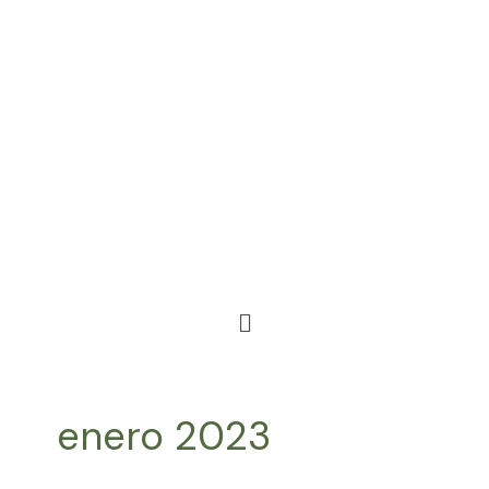
Ir
al
contenido
Menú
enero 2023