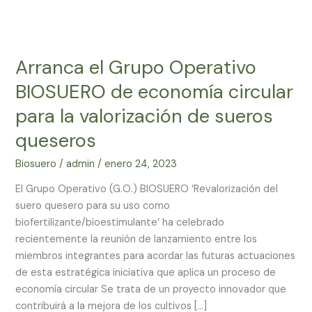
Arranca
el
Arranca el Grupo Operativo
Grupo
Operativo
BIOSUERO de economía circular
BIOSUERO
para la valorización de sueros
de
economía
queseros
circular
Biosuero
/
admin
/
enero 24, 2023
para
la
El Grupo Operativo (G.O.) BIOSUERO ‘Revalorización del
valorización
suero quesero para su uso como
de
biofertilizante/bioestimulante’ ha celebrado
sueros
recientemente la reunión de lanzamiento entre los
queseros
miembros integrantes para acordar las futuras actuaciones
de esta estratégica iniciativa que aplica un proceso de
economía circular Se trata de un proyecto innovador que
contribuirá a la mejora de los cultivos […]