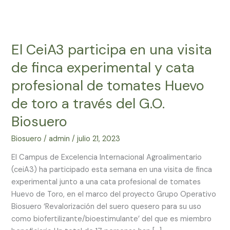
El
CeiA3
El CeiA3 participa en una visita
participa
en
de finca experimental y cata
una
profesional de tomates Huevo
visita
de
de toro a través del G.O.
finca
Biosuero
experimental
y
Biosuero
/
admin
/
julio 21, 2023
cata
El Campus de Excelencia Internacional Agroalimentario
profesional
(ceiA3) ha participado esta semana en una visita de finca
de
experimental junto a una cata profesional de tomates
tomates
Huevo de Toro, en el marco del proyecto Grupo Operativo
Huevo
Biosuero ‘Revalorización del suero quesero para su uso
de
como biofertilizante/bioestimulante’ del que es miembro
toro