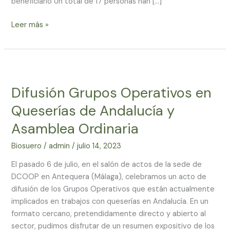
beneficiario Un total de 17 personas han […]
a
través
Leer más »
del
G.O.
Biosuero
Difusión
Grupos
Difusión Grupos Operativos en
Operativos
en
Queserías de Andalucía y
Queserías
Asamblea Ordinaria
de
Andalucía
Biosuero
/
admin
/
julio 14, 2023
y
Asamblea
El pasado 6 de julio, en el salón de actos de la sede de
Ordinaria
DCOOP en Antequera (Málaga), celebramos un acto de
difusión de los Grupos Operativos que están actualmente
implicados en trabajos con queserías en Andalucía. En un
formato cercano, pretendidamente directo y abierto al
sector, pudimos disfrutar de un resumen expositivo de los