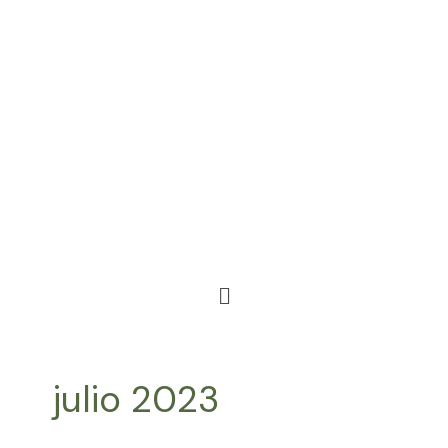
Ir
al
contenido
Menú
julio 2023