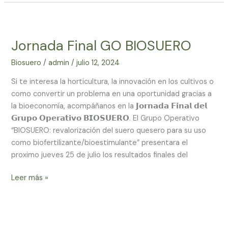
Jornada
Final
Jornada Final GO BIOSUERO
GO
BIOSUERO
Biosuero
/
admin
/
julio 12, 2024
Si te interesa la horticultura, la innovación en los cultivos o
como convertir un problema en una oportunidad gracias a
la bioeconomía, acompáñanos en la 𝗝𝗼𝗿𝗻𝗮𝗱𝗮 𝗙𝗶𝗻𝗮𝗹 𝗱𝗲𝗹
𝗚𝗿𝘂𝗽𝗼 𝗢𝗽𝗲𝗿𝗮𝘁𝗶𝘃𝗼 𝗕𝗜𝗢𝗦𝗨𝗘𝗥𝗢. El Grupo Operativo
“BIOSUERO: revalorización del suero quesero para su uso
como biofertilizante/bioestimulante” presentara el
proximo jueves 25 de julio los resultados finales del
Leer más »