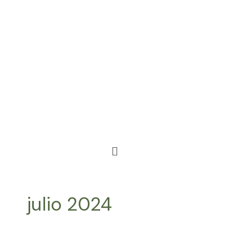
Ir
al
contenido
Menú
julio 2024