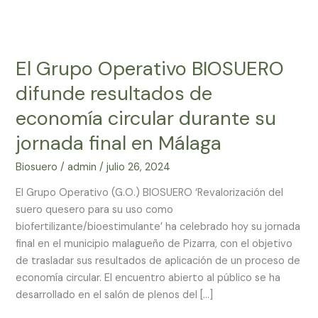
El
Grupo
El Grupo Operativo BIOSUERO
Operativo
BIOSUERO
difunde resultados de
difunde
economía circular durante su
resultados
de
jornada final en Málaga
economía
Biosuero
/
admin
/
julio 26, 2024
circular
durante
El Grupo Operativo (G.O.) BIOSUERO ‘Revalorización del
su
suero quesero para su uso como
jornada
biofertilizante/bioestimulante’ ha celebrado hoy su jornada
final
final en el municipio malagueño de Pizarra, con el objetivo
en
de trasladar sus resultados de aplicación de un proceso de
Málaga
economía circular. El encuentro abierto al público se ha
desarrollado en el salón de plenos del […]