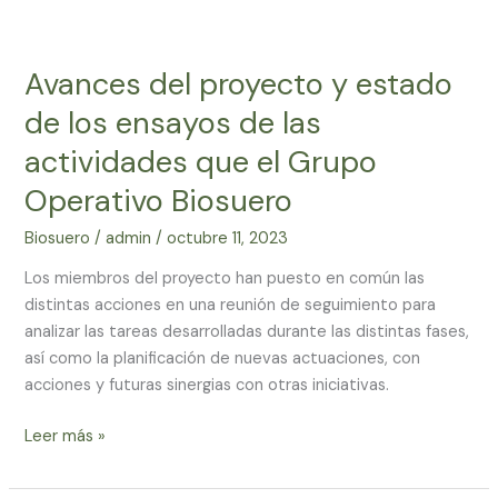
Avances
del
Avances del proyecto y estado
proyecto
y
de los ensayos de las
estado
actividades que el Grupo
de
los
Operativo Biosuero
ensayos
Biosuero
/
admin
/
octubre 11, 2023
de
las
Los miembros del proyecto han puesto en común las
actividades
distintas acciones en una reunión de seguimiento para
que
analizar las tareas desarrolladas durante las distintas fases,
el
así como la planificación de nuevas actuaciones, con
Grupo
acciones y futuras sinergias con otras iniciativas.
Operativo
Biosuero
Leer más »