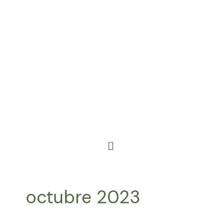
Ir
al
contenido
Menú
octubre 2023