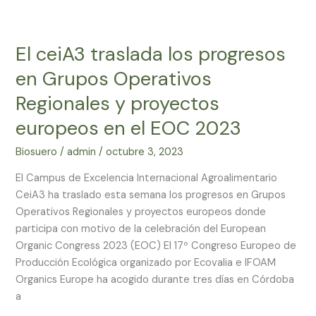
El
ceiA3
El ceiA3 traslada los progresos
traslada
los
en Grupos Operativos
progresos
Regionales y proyectos
en
Grupos
europeos en el EOC 2023
Operativos
Biosuero
/
admin
/
octubre 3, 2023
Regionales
y
El Campus de Excelencia Internacional Agroalimentario
proyectos
CeiA3 ha traslado esta semana los progresos en Grupos
europeos
Operativos Regionales y proyectos europeos donde
en
participa con motivo de la celebración del European
el
Organic Congress 2023 (EOC) El 17º Congreso Europeo de
EOC
Producción Ecológica organizado por Ecovalia e IFOAM
2023
Organics Europe ha acogido durante tres días en Córdoba
a