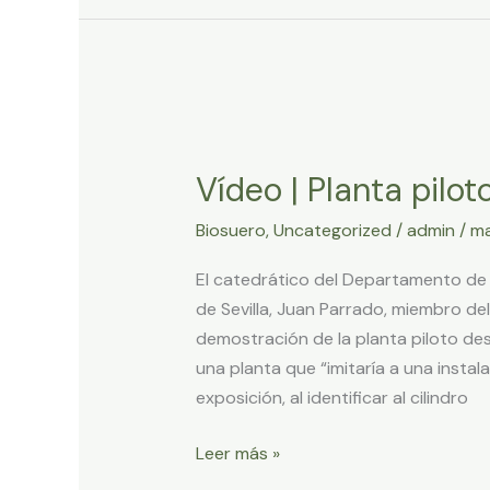
Vídeo
|
Vídeo | Planta pilo
Planta
piloto
Biosuero
,
Uncategorized
/
admin
/
ma
BIOSUERO
El catedrático del Departamento de B
de Sevilla, Juan Parrado, miembro d
demostración de la planta piloto des
una planta que “imitaría a una instala
exposición, al identificar al cilindro
Leer más »