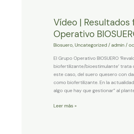
Vídeo
|
Vídeo | Resultados 
Resultados
finales
Operativo BIOSUE
del
Biosuero
,
Uncategorized
/
admin
/
oc
Grupo
Operativo
El Grupo Operativo BIOSUERO ‘Reval
BIOSUERO
biofertilizante/bioestimulante’ trata
este caso, del suero quesero con da
como biofertilizante. En la actualid
algo que hay que gestionar” al plante
Leer más »