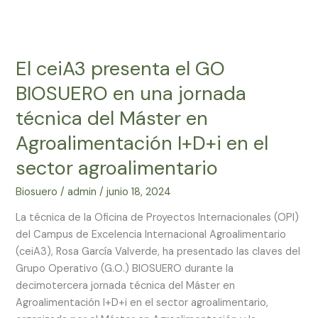
El
ceiA3
El ceiA3 presenta el GO
presenta
el
BIOSUERO en una jornada
GO
técnica del Máster en
BIOSUERO
en
Agroalimentación I+D+i en el
una
sector agroalimentario
jornada
técnica
Biosuero
/
admin
/
junio 18, 2024
del
La técnica de la Oficina de Proyectos Internacionales (OPI)
Máster
del Campus de Excelencia Internacional Agroalimentario
en
(ceiA3), Rosa García Valverde, ha presentado las claves del
Agroalimentación
Grupo Operativo (G.O.) BIOSUERO durante la
I+D+i
decimotercera jornada técnica del Máster en
en
Agroalimentación I+D+i en el sector agroalimentario,
el