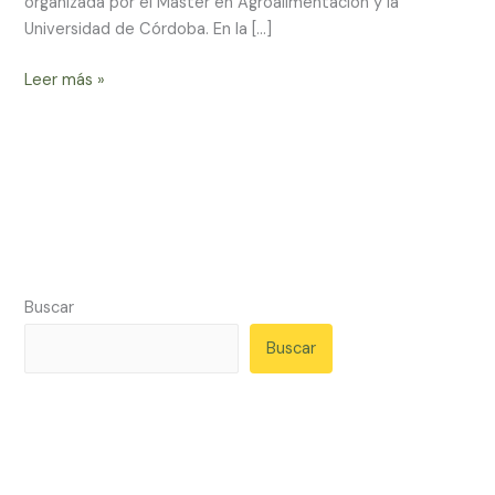
organizada por el Máster en Agroalimentación y la
sector
Universidad de Córdoba. En la […]
agroalimentario
Leer más »
Buscar
Buscar