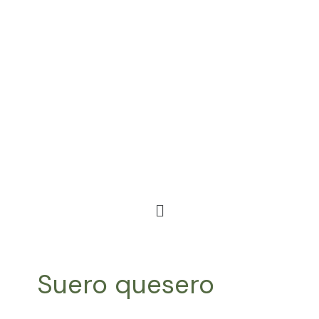
Ir
al
contenido
Menú
Suero quesero